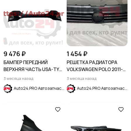
9 476 ₽
1 454 ₽
БАМПЕР ПЕРЕДНИЙ
РЕШЕТКА РАДИАТОРА
ВЕРХНЯЯ ЧАСТЬ USA-TYPE
VOLKSWAGEN POLO 2011-
17-21 CHEVROLET EQUINOX
2014
3 месяца назад
3 месяца назад
2017-2021
Auto24.PRO Автозапчасти
Auto24.PRO Автозапчасти