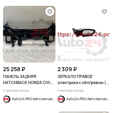
25 258 ₽
2 309 ₽
ПАНЕЛЬ ЗАДНЯЯ
ЗЕРКАЛО ПРАВОЕ
HATCHBACK HONDA CIVIC
электрика с обогревом (5
X 2015-2021
контактов) HYUNDAI
3 месяца назад
3 месяца назад
SOLARIS 2011-2017
Auto24.PRO Автозапчасти
Auto24.PRO Автозапчасти