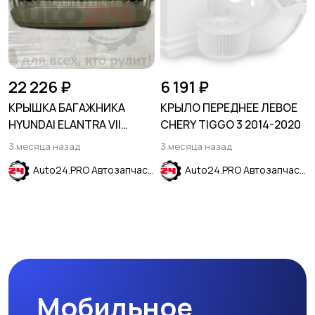
22 226 ₽
6 191 ₽
КРЫШКА БАГАЖНИКА
КРЫЛО ПЕРЕДНЕЕ ЛЕВОЕ
HYUNDAI ELANTRA VII
CHERY TIGGO 3 2014-2020
(CN7) 2020-
3 месяца назад
3 месяца назад
Auto24.PRO Автозапчасти
Auto24.PRO Автозапчасти
Мобильное