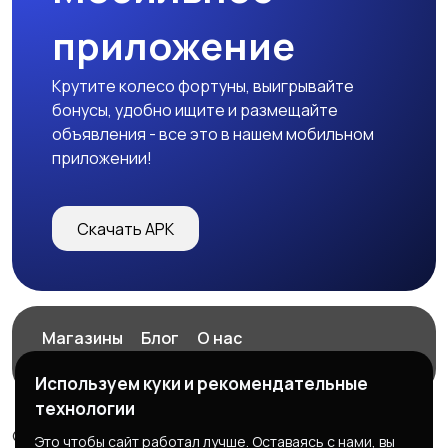
приложение
Крутите колесо фортуны, выигрывайте
бонусы, удобно ищите и размещайте
объявления - все это в нашем мобильном
приложении!
Скачать APK
Магазины
Блог
О нас
Служба поддержки
Используем куки и рекомендательные
технологии
© 2026 ExZz.ru - Маркетплейс Экспресс Заказ
Это чтобы сайт работал лучше. Оставаясь с нами, вы