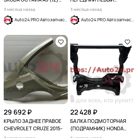
2004-2013
HYUNDAI SOLARIS 2011-
3 месяца назад
3 месяца назад
2017
Auto24.PRO Автозапчасти
Auto24.PRO Автозапчасти
29 692 ₽
22 428 ₽
КРЫЛО ЗАДНЕЕ ПРАВОЕ
БАЛКА ПОДМОТОРНАЯ
CHEVROLET CRUZE 2015-
(ПОДРАМНИК) HONDA
CIVIC 2005-2011