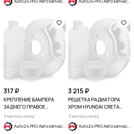
Auto24.PRO Автозапчасти
Auto24.PRO Автозапчасти
317 ₽
3 215 ₽
КРЕПЛЕНИЕ БАМПЕРА
РЕШЕТКА РАДИАТОРА
ЗАДНЕГО ПРАВОЕ
ХРОМ HYUNDAI CRETA
RENAULT LOGAN 2014-
2016-2021
3 месяца назад
3 месяца назад
Auto24.PRO Автозапчасти
Auto24.PRO Автозапчасти