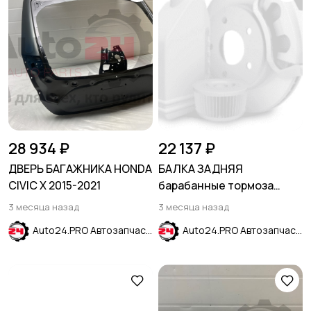
28 934 ₽
22 137 ₽
ДВЕРЬ БАГАЖНИКА HONDA
БАЛКА ЗАДНЯЯ
CIVIC X 2015-2021
барабанные тормоза
HYUNDAI ELANTRA V MD
3 месяца назад
3 месяца назад
2011-2016
Auto24.PRO Автозапчасти
Auto24.PRO Автозапчасти