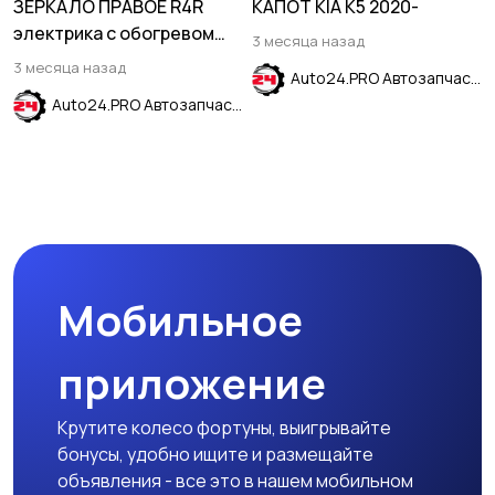
ЗЕРКАЛО ПРАВОЕ R4R
КАПОТ KIA K5 2020-
электрика с обогревом
3 месяца назад
без указателя поворота
3 месяца назад
Auto24.PRO Автозапчасти
HYUNDAI SOLARIS 2017-
Auto24.PRO Автозапчасти
2023
Мобильное
приложение
Крутите колесо фортуны, выигрывайте
бонусы, удобно ищите и размещайте
объявления - все это в нашем мобильном