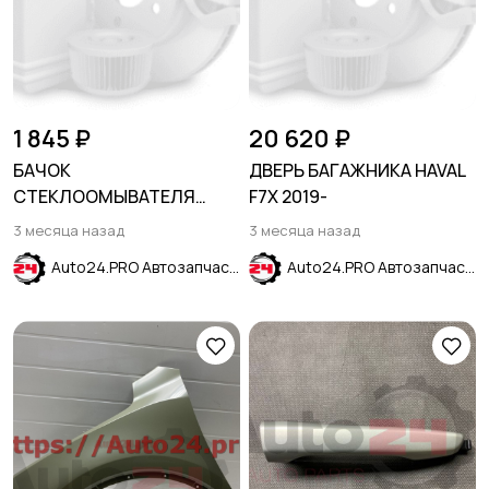
1 845 ₽
20 620 ₽
БАЧОК
ДВЕРЬ БАГАЖНИКА HAVAL
СТЕКЛООМЫВАТЕЛЯ
F7X 2019-
HYUNDAI CRETA 2016-2021
3 месяца назад
3 месяца назад
Auto24.PRO Автозапчасти
Auto24.PRO Автозапчасти