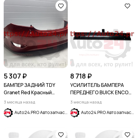
5 307 ₽
8 718 ₽
БАМПЕР ЗАДНИЙ TDY
УСИЛИТЕЛЬ БАМПЕРА
Granet Red Красный
ПЕРЕДНЕГО BUICK ENCORE
гранат перламутр
2016-2023
3 месяца назад
3 месяца назад
HYUNDAI SOLARIS 2011-
Auto24.PRO Автозапчасти
Auto24.PRO Автозапчасти
2014