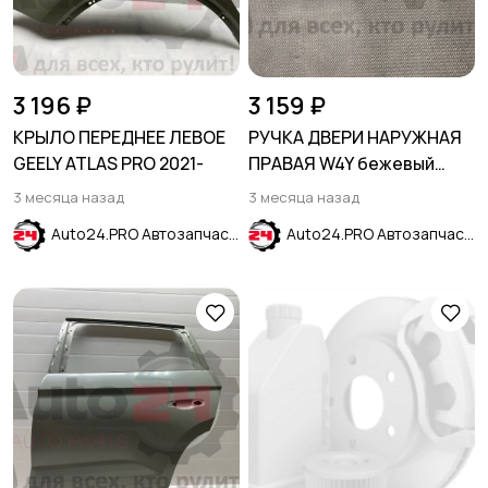
3 196 ₽
3 159 ₽
КРЫЛО ПЕРЕДНЕЕ ЛЕВОЕ
РУЧКА ДВЕРИ НАРУЖНАЯ
GEELY ATLAS PRO 2021-
ПРАВАЯ W4Y бежевый
HYUNDAI SOLARIS 2017-
3 месяца назад
3 месяца назад
2024
Auto24.PRO Автозапчасти
Auto24.PRO Автозапчасти