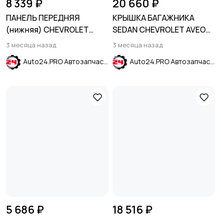
8 339 ₽
20 660 ₽
ПАНЕЛЬ ПЕРЕДНЯЯ
КРЫШКА БАГАЖНИКА
(нижняя) CHEVROLET
SEDAN CHEVROLET AVEO
MALIBU 2016-2024
T300 2011-2015
3 месяца назад
3 месяца назад
Auto24.PRO Автозапчасти
Auto24.PRO Автозапчасти
5 686 ₽
18 516 ₽