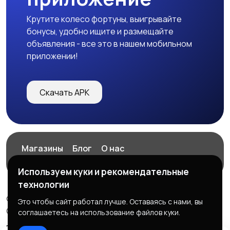
Крутите колесо фортуны, выигрывайте
бонусы, удобно ищите и размещайте
объявления - все это в нашем мобильном
приложении!
Скачать APK
Магазины
Блог
О нас
Служба поддержки
Используем куки и рекомендательные
технологии
© 2026 ExZz.ru - Маркетплейс Экспресс Заказ
Это чтобы сайт работал лучше. Оставаясь с нами, вы
ООО "ЭКЗЗ", ОГРН: 888333777444
соглашаетесь на использование файлов куки.
Правила сервиса
Политика конфиденциальности