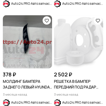
Auto24.PRO Автозапчасти
Auto24.PRO Автозапчасти
378 ₽
2 502 ₽
МОЛДИНГ БАМПЕРА
РЕШЕТКА В БАМПЕР
ЗАДНЕГО ЛЕВЫЙ HYUNDAI
ПЕРЕДНИЙ ПОД РАДАР
SOLARIS II 2020-
HYUNDAI ELANTRA VII
3 месяца назад
3 месяца назад
(рестайлинг)
(CN7) 2024-
Auto24.PRO Автозапчасти
Auto24.PRO Автозапчасти