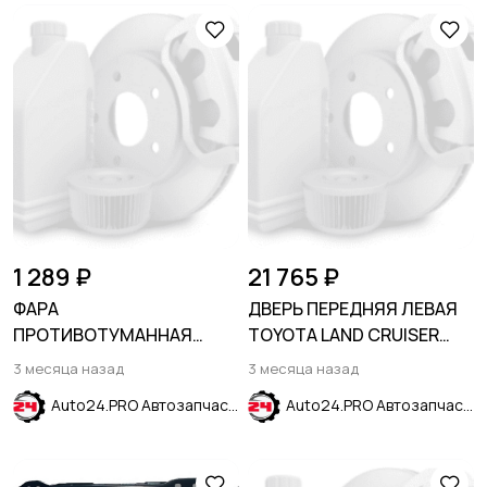
1 289 ₽
21 765 ₽
ФАРА
ДВЕРЬ ПЕРЕДНЯЯ ЛЕВАЯ
ПРОТИВОТУМАННАЯ
TOYOTA LAND CRUISER
ПРАВАЯ KIA SORENTO
PRADO J150 2009-
3 месяца назад
3 месяца назад
2003-2006
Auto24.PRO Автозапчасти
Auto24.PRO Автозапчасти