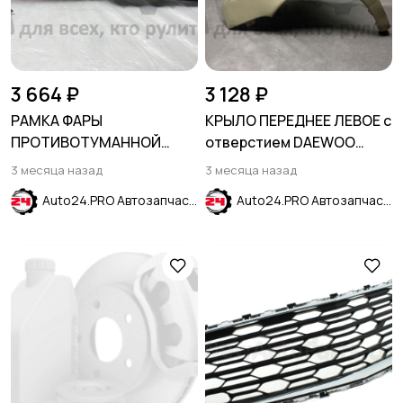
3 664 ₽
3 128 ₽
РАМКА ФАРЫ
КРЫЛО ПЕРЕДНЕЕ ЛЕВОЕ с
ПРОТИВОТУМАННОЙ
отверстием DAEWOO
ЛЕВАЯ HONDA ACCORD X
MATIZ 2001-2015
3 месяца назад
3 месяца назад
2020-2023
Auto24.PRO Автозапчасти
Auto24.PRO Автозапчасти