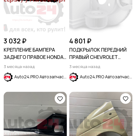
3 032 ₽
4 801 ₽
КРЕПЛЕНИЕ БАМПЕРА
ПОДКРЫЛОК ПЕРЕДНИЙ
ЗАДНЕГО ПРАВОЕ HONDA
ПРАВЫЙ CHEVROLET
CIVIC XI 2021-2024
CRUZE 2015-2024
3 месяца назад
3 месяца назад
Auto24.PRO Автозапчасти
Auto24.PRO Автозапчасти