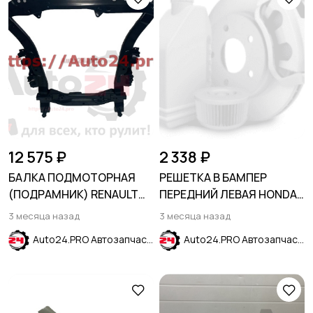
12 575 ₽
2 338 ₽
БАЛКА ПОДМОТОРНАЯ
РЕШЕТКА В БАМПЕР
(ПОДРАМНИК) RENAULT
ПЕРЕДНИЙ ЛЕВАЯ HONDA
DUSTER 2010-2015
CR-V 2023-
3 месяца назад
3 месяца назад
Auto24.PRO Автозапчасти
Auto24.PRO Автозапчасти