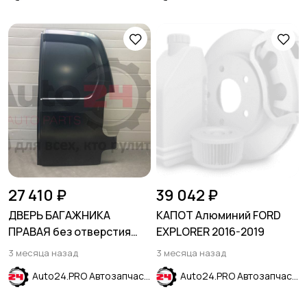
27 410 ₽
39 042 ₽
ДВЕРЬ БАГАЖНИКА
КАПОТ Алюминий FORD
ПРАВАЯ без отверстия
EXPLORER 2016-2019
под стекло PEUGEOT
3 месяца назад
3 месяца назад
PARTNER TEPEE B9 2008-
Auto24.PRO Автозапчасти
Auto24.PRO Автозапчасти