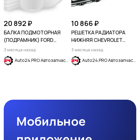
20 892 ₽
10 866 ₽
БАЛКА ПОДМОТОРНАЯ
РЕШЕТКА РАДИАТОРА
(ПОДРАМНИК) FORD
НИЖНЯЯ CHEVROLET
GALAXY 2006-2015
CRUZE 2015-2019
3 месяца назад
3 месяца назад
Auto24.PRO Автозапчасти
Auto24.PRO Автозапчасти
Мобильное
приложение