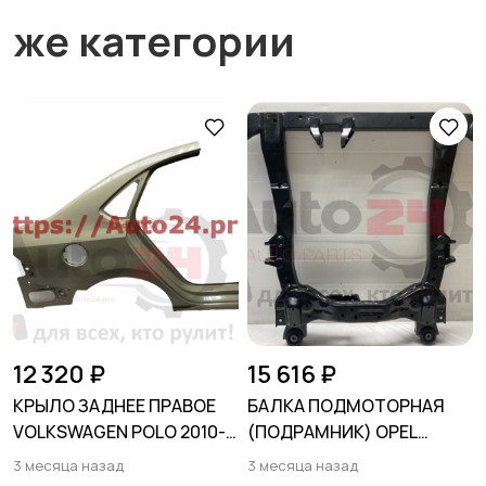
же категории
12 320 ₽
15 616 ₽
КРЫЛО ЗАДНЕЕ ПРАВОЕ
БАЛКА ПОДМОТОРНАЯ
VOLKSWAGEN POLO 2010-
(ПОДРАМНИК) OPEL
2020 (SDN RUS)
ASTRA J 2009-2017
3 месяца назад
3 месяца назад