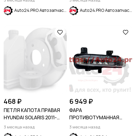
3 месяца назад
3 месяца назад
Auto24.PRO Автозапчасти
Auto24.PRO Автозапчасти
468 ₽
6 949 ₽
ПЕТЛЯ КАПОТА ПРАВАЯ
ФАРА
HYUNDAI SOLARIS 2011-
ПРОТИВОТУМАННАЯ
2017
ПРАВАЯ FORD EXPLORER
3 месяца назад
3 месяца назад
2020-