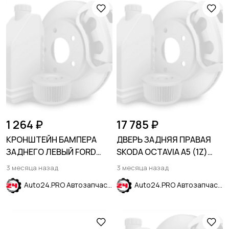
1 264 ₽
17 785 ₽
КРОНШТЕЙН БАМПЕРА
ДВЕРЬ ЗАДНЯЯ ПРАВАЯ
ЗАДНЕГО ЛЕВЫЙ FORD
SKODA OCTAVIA A5 (1Z)
ESCAPE 2020-
2004-2013
3 месяца назад
3 месяца назад
Auto24.PRO Автозапчасти
Auto24.PRO Автозапчасти