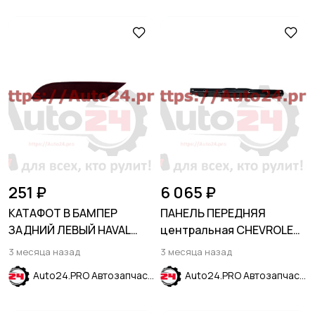
251 ₽
6 065 ₽
КАТАФОТ В БАМПЕР
ПАНЕЛЬ ПЕРЕДНЯЯ
ЗАДНИЙ ЛЕВЫЙ HAVAL
центральная CHEVROLET
JOLION 2021-
EQUINOX 2017-2023
3 месяца назад
3 месяца назад
Auto24.PRO Автозапчасти
Auto24.PRO Автозапчасти