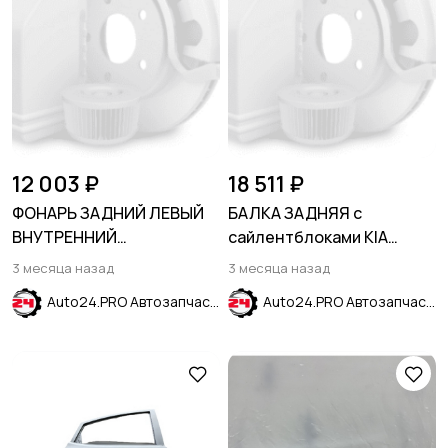
12 003 ₽
18 511 ₽
ФОНАРЬ ЗАДНИЙ ЛЕВЫЙ
БАЛКА ЗАДНЯЯ с
ВНУТРЕННИЙ
сайлентблоками KIA
ГАЛОГЕНОВЫЙ LS
PICANTO 2004-2011
3 месяца назад
3 месяца назад
CHEVROLET EQUINOX 2021-
Auto24.PRO Автозапчасти
Auto24.PRO Автозапчасти
2024