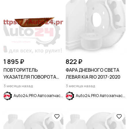
1 895 ₽
822 ₽
ПОВТОРИТЕЛЬ
ФАРА ДНЕВНОГО СВЕТА
УКАЗАТЕЛЯ ПОВОРОТА
ЛЕВАЯ KIA RIO 2017-2020
ЛЕВЫЙ HONDA CIVIC X
3 месяца назад
3 месяца назад
2015-2021
Auto24.PRO Автозапчасти
Auto24.PRO Автозапчасти