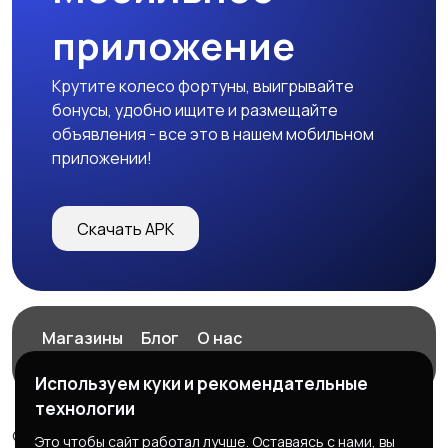
приложение
Крутите колесо фортуны, выигрывайте
бонусы, удобно ищите и размещайте
объявления - все это в нашем мобильном
приложении!
Скачать APK
Магазины
Блог
О нас
Служба поддержки
Используем куки и рекомендательные
технологии
© 2026 ExZz.ru - Маркетплейс Экспресс Заказ
Это чтобы сайт работал лучше. Оставаясь с нами, вы