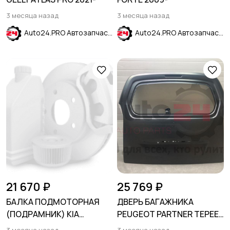
3 месяца назад
3 месяца назад
Auto24.PRO Автозапчасти
Auto24.PRO Автозапчасти
21 670 ₽
25 769 ₽
БАЛКА ПОДМОТОРНАЯ
ДВЕРЬ БАГАЖНИКА
(ПОДРАМНИК) KIA
PEUGEOT PARTNER TEPEE
SORENTO 2009-2020
B9 2008-