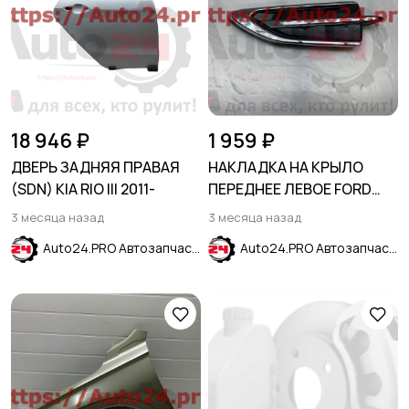
18 946 ₽
1 959 ₽
ДВЕРЬ ЗАДНЯЯ ПРАВАЯ
НАКЛАДКА НА КРЫЛО
(SDN) KIA RIO III 2011-
ПЕРЕДНЕЕ ЛЕВОЕ FORD
KUGA II 2016- / ESCAPE
3 месяца назад
3 месяца назад
2017-
Auto24.PRO Автозапчасти
Auto24.PRO Автозапчасти