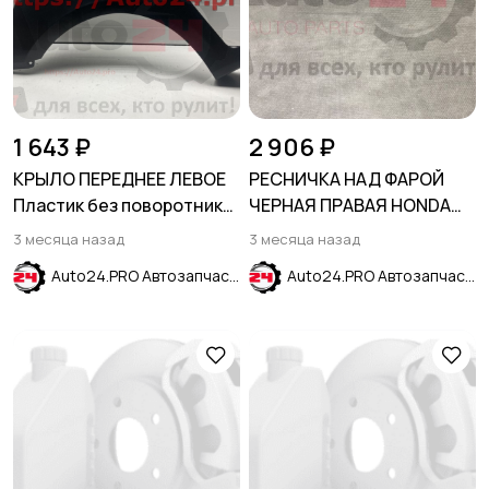
1 643 ₽
2 906 ₽
КРЫЛО ПЕРЕДНЕЕ ЛЕВОЕ
РЕСНИЧКА НАД ФАРОЙ
Пластик без поворотника
ЧЕРНАЯ ПРАВАЯ HONDA
HYUNDAI SOLARIS 2011-
CIVIC X 2019-
3 месяца назад
3 месяца назад
2017
Auto24.PRO Автозапчасти
Auto24.PRO Автозапчасти