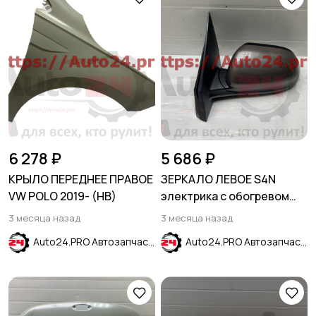
6 278 ₽
5 686 ₽
КРЫЛО ПЕРЕДНЕЕ ПРАВОЕ
ЗЕРКАЛО ЛЕВОЕ S4N
VW POLO 2019- (HB)
электрика с обогревом
без указателя поворота
3 месяца назад
3 месяца назад
KIA RIO IV 2017-
Auto24.PRO Автозапчасти
Auto24.PRO Автозапчасти