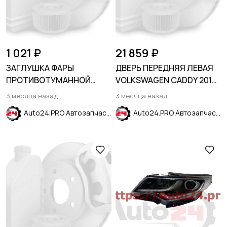
1 021 ₽
21 859 ₽
ЗАГЛУШКА ФАРЫ
ДВЕРЬ ПЕРЕДНЯЯ ЛЕВАЯ
ПРОТИВОТУМАННОЙ
VOLKSWAGEN CADDY 2016-
ПРАВАЯ HYUNDAI ELANTRA
2020
3 месяца назад
3 месяца назад
VII (CN7) 2024-
Auto24.PRO Автозапчасти
Auto24.PRO Автозапчасти