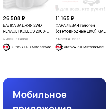
26 508 ₽
11 165 ₽
БАЛКА ЗАДНЯЯ 2WD
ФАРА ЛЕВАЯ галоген
RENAULT KOLEOS 2008-
(светодиодные ДХО) KIA
2016
OPTIMA IV 2018-
3 месяца назад
3 месяца назад
(рестайлинг)
Auto24.PRO Автозапчасти
Auto24.PRO Автозапчасти
Мобильное
приложение