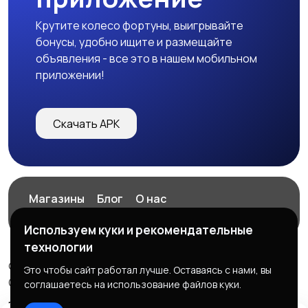
Крутите колесо фортуны, выигрывайте
бонусы, удобно ищите и размещайте
объявления - все это в нашем мобильном
приложении!
Скачать APK
Магазины
Блог
О нас
Служба поддержки
Используем куки и рекомендательные
технологии
© 2026 ExZz.ru - Маркетплейс Экспресс Заказ
Это чтобы сайт работал лучше. Оставаясь с нами, вы
ООО "ЭКЗЗ", ОГРН: 888333777444
соглашаетесь на использование файлов куки.
Правила сервиса
Политика конфиденциальности