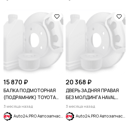
15 870 ₽
20 368 ₽
БАЛКА ПОДМОТОРНАЯ
ДВЕРЬ ЗАДНЯЯ ПРАВАЯ
(ПОДРАМНИК) TOYOTA
БЕЗ МОЛДИНГА HAVAL
PRIUS 1997-2003
JOLION 2021-
3 месяца назад
3 месяца назад
Auto24.PRO Автозапчасти
Auto24.PRO Автозапчасти