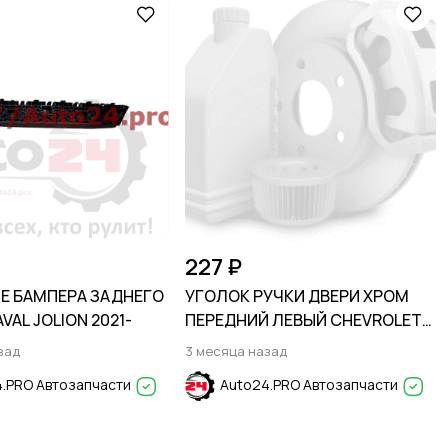
227 ₽
Е БАМПЕРА ЗАДНЕГО
УГОЛОК РУЧКИ ДВЕРИ ХРОМ
VAL JOLION 2021-
ПЕРЕДНИЙ ЛЕВЫЙ CHEVROLET
AVEO T250 2006-2012
зад
3 месяца назад
.PRO Автозапчасти
Auto24.PRO Автозапчасти