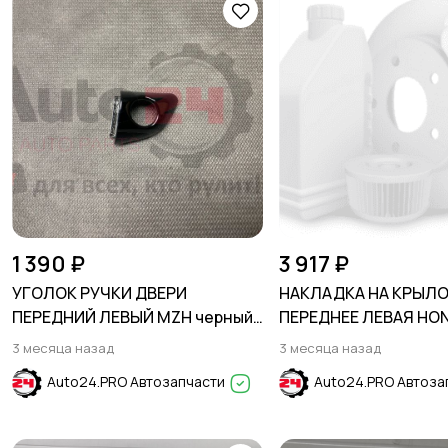
1 390 ₽
3 917 ₽
УГОЛОК РУЧКИ ДВЕРИ
НАКЛАДКА НА КРЫЛ
ПЕРЕДНИЙ ЛЕВЫЙ MZH черный
ПЕРЕДНЕЕ ЛЕВАЯ HO
HYUNDAI SOLARIS 2017-2024
2023-
3 месяца назад
3 месяца назад
Auto24.PRO Автозапчасти
Auto24.PRO Автоза