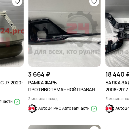
3 664 ₽
18 440 
C J7 2020-
РАМКА ФАРЫ
БАЛКА ЗАД
ПРОТИВОТУМАННОЙ ПРАВАЯ
2008-2017
HONDA ACCORD X 2020-2023
3 месяца назад
3 месяца на
пчасти
Auto24.PRO Автозапчасти
Auto24