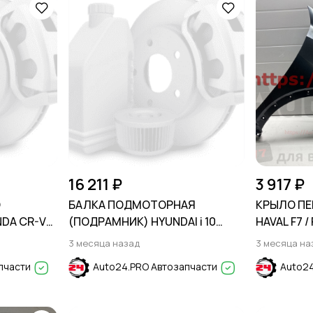
16 211 ₽
3 917 ₽
О
БАЛКА ПОДМОТОРНАЯ
КРЫЛО ПЕ
NDA CR-V
(ПОДРАМНИК) HYUNDAI i 10
HAVAL F7 /
2007-2013
3 месяца назад
3 месяца на
пчасти
Auto24.PRO Автозапчасти
Auto24