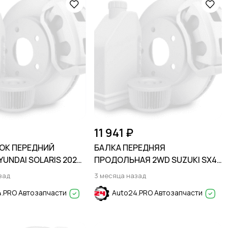
11 941 ₽
ОК ПЕРЕДНИЙ
БАЛКА ПЕРЕДНЯЯ
UNDAI SOLARIS 2020-
ПРОДОЛЬНАЯ 2WD SUZUKI SX4
ris HS 24-
2005-2013
зад
3 месяца назад
.PRO Автозапчасти
Auto24.PRO Автозапчасти