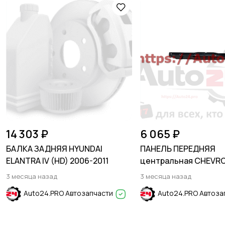
14 303 ₽
6 065 ₽
БАЛКА ЗАДНЯЯ HYUNDAI
ПАНЕЛЬ ПЕРЕДНЯЯ
ELANTRA IV (HD) 2006-2011
центральная CHEVR
EQUINOX 2017-2023
3 месяца назад
3 месяца назад
Auto24.PRO Автозапчасти
Auto24.PRO Автоза