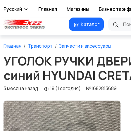
Русский
Главная
Магазины
Бизнес тариф
Каталог
Главная
Транспорт
Запчасти и аксессуары
УГОЛОК РУЧКИ ДВЕР
синий HYUNDAI CRET
3 месяца назад
18 (1 сегодня)
№1682813689