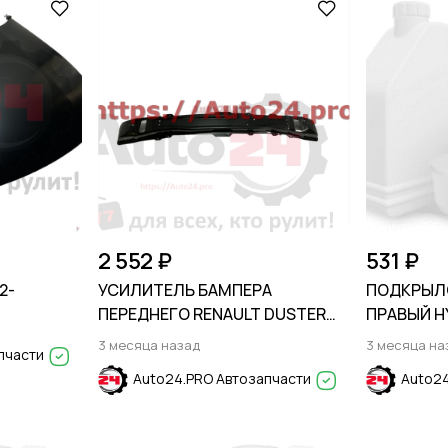
2 552 ₽
531 ₽
2-
УСИЛИТЕЛЬ БАМПЕРА
ПОДКРЫЛ
ПЕРЕДНЕГО RENAULT DUSTER
ПРАВЫЙ HY
2010-2014
2024 / Sola
3 месяца назад
3 месяца на
пчасти
Auto24.PRO Автозапчасти
Auto24