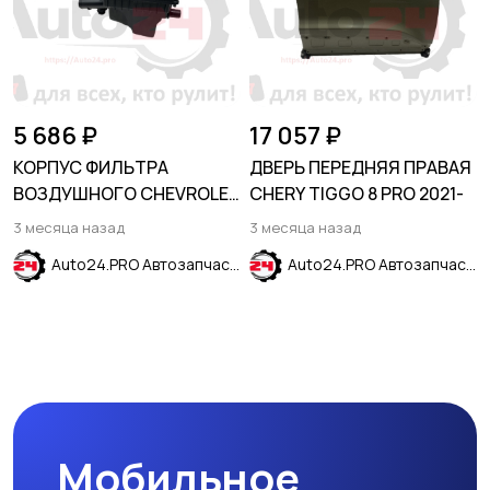
5 686 ₽
17 057 ₽
КОРПУС ФИЛЬТРА
ДВЕРЬ ПЕРЕДНЯЯ ПРАВАЯ
ВОЗДУШНОГО CHEVROLET
CHERY TIGGO 8 PRO 2021-
EQUINOX 2017-2023
3 месяца назад
3 месяца назад
Auto24.PRO Автозапчасти
Auto24.PRO Автозапчасти
Мобильное