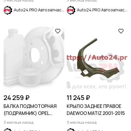
3 месяца назад
3 месяца назад
POLO 2020-2022
Auto24.PRO Автозапчасти
Auto24.PRO Автозапчасти
24 259 ₽
11 245 ₽
БАЛКА ПОДМОТОРНАЯ
КРЫЛО ЗАДНЕЕ ПРАВОЕ
(ПОДРАМНИК) OPEL
DAEWOO MATIZ 2001-2015
VECTRA B 1995-1999
3 месяца назад
3 месяца назад