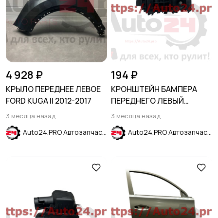
4 928 ₽
194 ₽
КРЫЛО ПЕРЕДНЕЕ ЛЕВОЕ
КРОНШТЕЙН БАМПЕРА
FORD KUGA II 2012-2017
ПЕРЕДНЕГО ЛЕВЫЙ
HYUNDAI CRETA 2016-2021
3 месяца назад
3 месяца назад
Auto24.PRO Автозапчасти
Auto24.PRO Автозапчасти