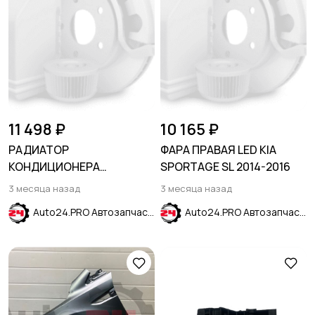
11 498 ₽
10 165 ₽
РАДИАТОР
ФАРА ПРАВАЯ LED KIA
КОНДИЦИОНЕРА
SPORTAGE SL 2014-2016
720x400x12 AT/MT
3 месяца назад
3 месяца назад
1,5T/2,0T/2,5HIBRID FORD
Auto24.PRO Автозапчасти
Auto24.PRO Автозапчасти
ESCAPE 2019-/MAVERICK
2022- //LINCOL