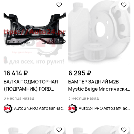
16 414 ₽
6 295 ₽
БАЛКА ПОДМОТОРНАЯ
БАМПЕР ЗАДНИЙ M2B
(ПОДРАМНИК) FORD
Mystic Beige Мистически
TRANSIT/TOURNEO
бежевый HYUNDAI SOLARIS
3 месяца назад
3 месяца назад
CONNECT (2002-2013)
2014-2017
Auto24.PRO Автозапчасти
Auto24.PRO Автозапчасти