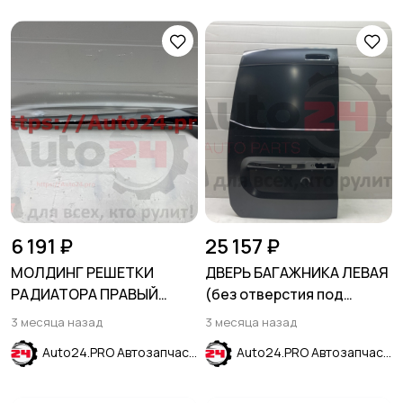
6 191 ₽
25 157 ₽
МОЛДИНГ РЕШЕТКИ
ДВЕРЬ БАГАЖНИКА ЛЕВАЯ
РАДИАТОРА ПРАВЫЙ
(без отверстия под
HONDA ACCORD X 2017-
стекло) RENAULT DOKKER
3 месяца назад
3 месяца назад
2020
2012-2020
Auto24.PRO Автозапчасти
Auto24.PRO Автозапчасти