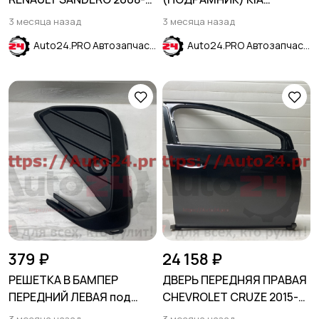
2014
SPORTAGE SL 2010-2015
3 месяца назад
3 месяца назад
Auto24.PRO Автозапчасти
Auto24.PRO Автозапчасти
379 ₽
24 158 ₽
РЕШЕТКА В БАМПЕР
ДВЕРЬ ПЕРЕДНЯЯ ПРАВАЯ
ПЕРЕДНИЙ ЛЕВАЯ под
CHEVROLET CRUZE 2015-
парктроник VOLKSWAGEN
2024