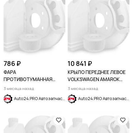
786 ₽
10 841 ₽
ФАРА
КРЫЛО ПЕРЕДНЕЕ ЛЕВОЕ
ПРОТИВОТУМАННАЯ
VOLKSWAGEN AMAROK
ЛЕВАЯ KIA CERATO / FORTE
2010-2017
3 месяца назад
3 месяца назад
2009-2013
Auto24.PRO Автозапчасти
Auto24.PRO Автозапчасти