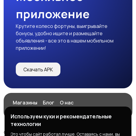
приложение
Крутите колесо фортуны, выигрывайте
бонусы, удобно ищите и размещайте
объявления - все это в нашем мобильном
приложении!
Скачать APK
Магазины
Блог
О нас
Служба поддержки
Используем куки и рекомендательные
технологии
© 2026 ExZz.ru - Маркетплейс Экспресс Заказ
Это чтобы сайт работал лучше. Оставаясь с нами, вы