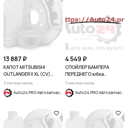
13 887 ₽
4 549 ₽
КАПОТ MITSUBISHI
СПОЙЛЕР БАМПЕРА
OUTLANDER II XL (CV)
ПЕРЕДНЕГО юбка
2006-2010
CHEVROLET TRAX 2017-
3 месяца назад
3 месяца назад
BUICK ENCORE 2016-2023
Auto24.PRO Автозапчасти
Auto24.PRO Автозапчасти