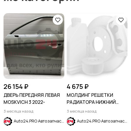
26 154 ₽
4 675 ₽
ДВЕРЬ ПЕРЕДНЯЯ ЛЕВАЯ
МОЛДИНГ РЕШЕТКИ
MOSKVICH 3 2022-
РАДИАТОРА НИЖНИЙ
ЧЕРНЫЙ ГЛЯНЕЦ FORD
3 месяца назад
3 месяца назад
EXPLORER 2011-2015
Auto24.PRO Автозапчасти
Auto24.PRO Автозапчасти