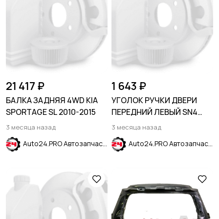
21 417 ₽
1 643 ₽
БАЛКА ЗАДНЯЯ 4WD KIA
УГОЛОК РУЧКИ ДВЕРИ
SPORTAGE SL 2010-2015
ПЕРЕДНИЙ ЛЕВЫЙ SN4
оранжевый HYUNDAI
3 месяца назад
3 месяца назад
CRETA 2016-2021
Auto24.PRO Автозапчасти
Auto24.PRO Автозапчасти