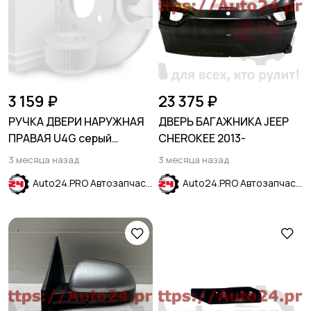
3 159 ₽
23 375 ₽
РУЧКА ДВЕРИ НАРУЖНАЯ
ДВЕРЬ БАГАЖНИКА JEEP
ПРАВАЯ U4G серый
CHEROKEE 2013-
HYUNDAI SOLARIS 2017-
3 месяца назад
3 месяца назад
2024
Auto24.PRO Автозапчасти
Auto24.PRO Автозапчасти