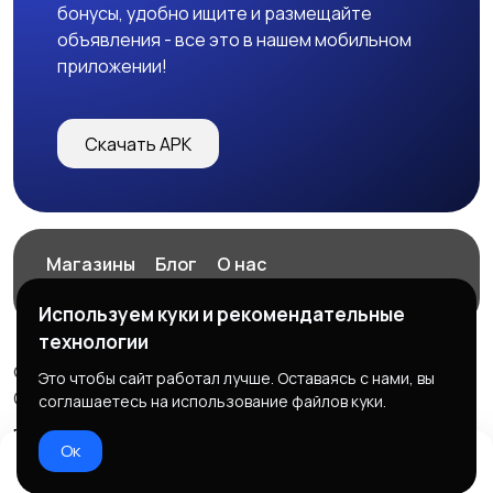
бонусы, удобно ищите и размещайте
объявления - все это в нашем мобильном
приложении!
Скачать APK
Магазины
Блог
О нас
Служба поддержки
Используем куки и рекомендательные
технологии
© 2026 ExZz.ru - Маркетплейс Экспресс Заказ
Это чтобы сайт работал лучше. Оставаясь с нами, вы
ООО "ЭКЗЗ", ОГРН: 888333777444
соглашаетесь на использование файлов куки.
Правила сервиса
Политика конфиденциальности
Ок
Домой
Избранное
Добавить
Чат
Профиль