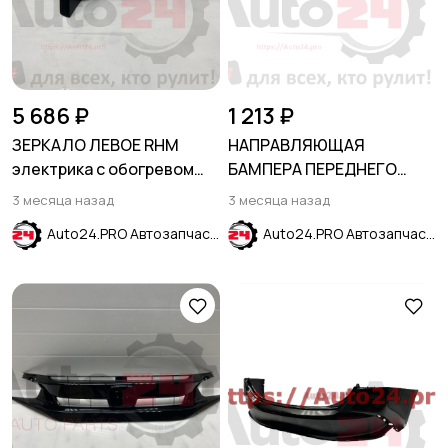
5 686 ₽
1 213 ₽
ЗЕРКАЛО ЛЕВОЕ RHM
НАПРАВЛЯЮЩАЯ
электрика с обогревом
БАМПЕРА ПЕРЕДНЕГО
без указателя поворота
ПРАВАЯ FORD EDGE 2019-
3 месяца назад
3 месяца назад
KIA RIO IV 2017-
Auto24.PRO Автозапчасти
Auto24.PRO Автозапчасти