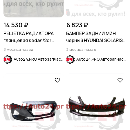
14 530 ₽
6 823 ₽
РЕШЕТКА РАДИАТОРА
БАМПЕР ЗАДНИЙ MZH
глянцевая sedan/2dr
черный HYUNDAI SOLARIS
HONDA CIVIC X 2019-
2020-2024
3 месяца назад
3 месяца назад
Auto24.PRO Автозапчасти
Auto24.PRO Автозапчасти