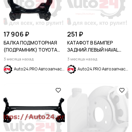
17 906 ₽
251 ₽
БАЛКА ПОДМОТОРНАЯ
КАТАФОТ В БАМПЕР
(ПОДРАМНИК) TOYOTA
ЗАДНИЙ ЛЕВЫЙ HAVAL
CAMRY 2001-2018
JOLION 2021-
3 месяца назад
3 месяца назад
Auto24.PRO Автозапчасти
Auto24.PRO Автозапчасти