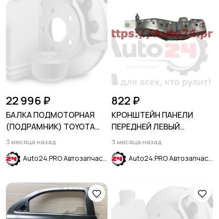
22 996 ₽
822 ₽
БАЛКА ПОДМОТОРНАЯ
КРОНШТЕЙН ПАНЕЛИ
(ПОДРАМНИК) TOYOTA
ПЕРЕДНЕЙ ЛЕВЫЙ
HIGHLANDER 2013-2019
(опорный) CHEVROLET
3 месяца назад
3 месяца назад
COBALT 2012-
Auto24.PRO Автозапчасти
Auto24.PRO Автозапчасти