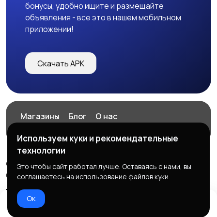
бонусы, удобно ищите и размещайте
объявления - все это в нашем мобильном
приложении!
Скачать APK
Магазины
Блог
О нас
Служба поддержки
Используем куки и рекомендательные
технологии
© 2026 ExZz.ru - Маркетплейс Экспресс Заказ
Это чтобы сайт работал лучше. Оставаясь с нами, вы
ООО "ЭКЗЗ", ОГРН: 888333777444
соглашаетесь на использование файлов куки.
Правила сервиса
Политика конфиденциальности
Ок
Домой
Избранное
Добавить
Чат
Профиль