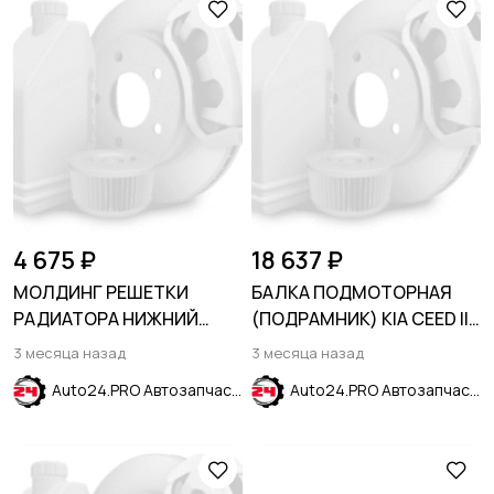
4 675 ₽
18 637 ₽
МОЛДИНГ РЕШЕТКИ
БАЛКА ПОДМОТОРНАЯ
РАДИАТОРА НИЖНИЙ
(ПОДРАМНИК) KIA CEED II
ХРОМ FORD EXPLORER
2012-2018
3 месяца назад
3 месяца назад
2011-2015
Auto24.PRO Автозапчасти
Auto24.PRO Автозапчасти