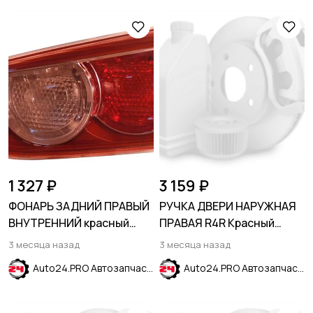
1 327 ₽
3 159 ₽
ФОНАРЬ ЗАДНИЙ ПРАВЫЙ
РУЧКА ДВЕРИ НАРУЖНАЯ
ВНУТРЕННИЙ красный
ПРАВАЯ R4R Красный
MITSUBISHI LANCER X
HYUNDAI SOLARIS 2017-
3 месяца назад
3 месяца назад
2007-2017
2024
Auto24.PRO Автозапчасти
Auto24.PRO Автозапчасти