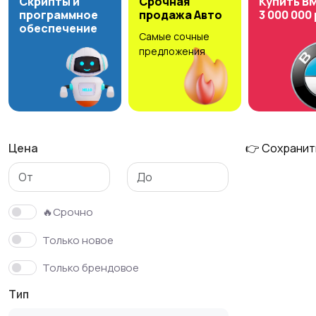
Скрипты и
Срочная
Купить B
программное
продажа Авто
3 000 000
обеспечение
Самые сочные
Детская одежда и
предложения
обувь
Цена
👉 Сохранит
🔥Срочно
Только новое
Только брендовое
Тип