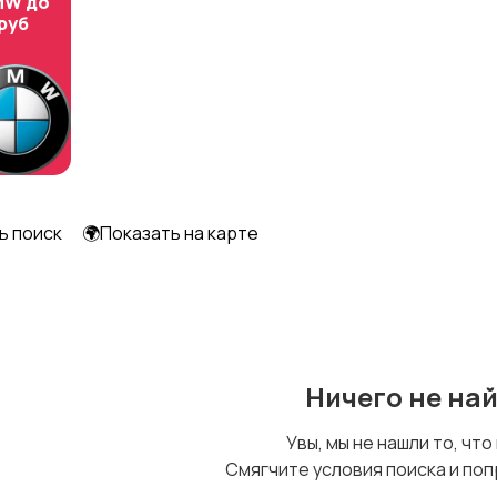
MW до
 руб
ь поиск
🌍Показать на карте
Ничего не на
Увы, мы не нашли то, что
Смягчите условия поиска и поп