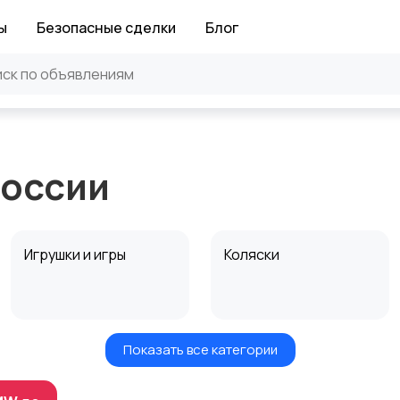
ы
Безопасные сделки
Блог
России
Игрушки и игры
Коляски
Показать все категории
Радио- и видеоняни
Товары для мам