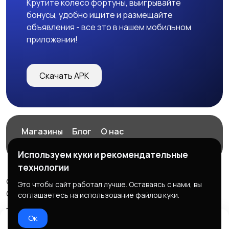
Крутите колесо фортуны, выигрывайте
бонусы, удобно ищите и размещайте
объявления - все это в нашем мобильном
приложении!
Скачать APK
Магазины
Блог
О нас
Служба поддержки
Используем куки и рекомендательные
технологии
© 2026 ExZz.ru - Маркетплейс Экспресс Заказ
Это чтобы сайт работал лучше. Оставаясь с нами, вы
ООО "ЭКЗЗ", ОГРН: 888333777444
соглашаетесь на использование файлов куки.
Правила сервиса
Политика конфиденциальности
Ок