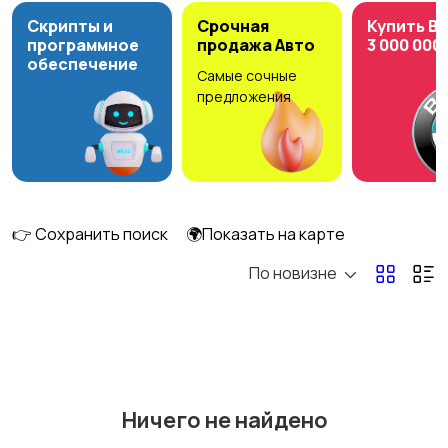
Скрипты и
Срочная
Купить B
программное
продажа Авто
3 000 000
обеспечение
Самые сочные
Головные уборы
Домашняя одежда
предложения
Комбинезоны
Купальники
👉 Сохранить поиск
🌍Показать на карте
По новизне
Нижнее белье
Обувь
Ничего не найдено
Пиджаки и костюмы
Платья и юбки