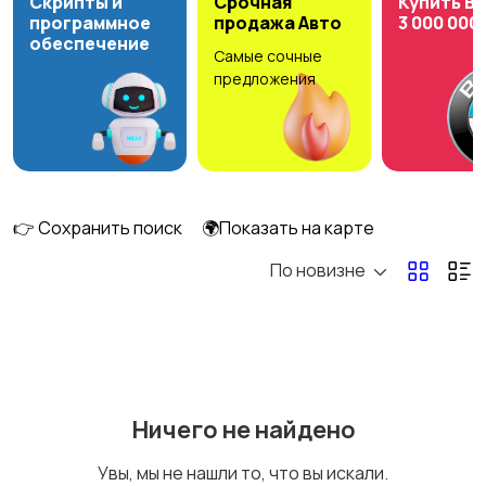
Скрипты и
Срочная
Купить B
программное
продажа Авто
3 000 000
обеспечение
Самые сочные
Комбинезоны
Нижнее белье
предложения
Обувь
Пиджаки и костюмы
👉 Сохранить поиск
🌍Показать на карте
По новизне
Рубашки
Свитеры и толстовки
Ничего не найдено
Спецодежда
Спортивная одежда
Увы, мы не нашли то, что вы искали.