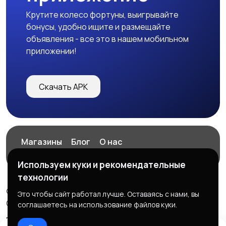
Крутите колесо фортуны, выигрывайте
бонусы, удобно ищите и размещайте
объявления - все это в нашем мобильном
приложении!
Скачать APK
Магазины
Блог
О нас
Служба поддержки
Используем куки и рекомендательные
технологии
© 2026 ExZz.ru - Маркетплейс Экспресс Заказ
Это чтобы сайт работал лучше. Оставаясь с нами, вы
ООО "ЭКЗЗ", ОГРН: 888333777444
соглашаетесь на использование файлов куки.
Правила сервиса
Политика конфиденциальности