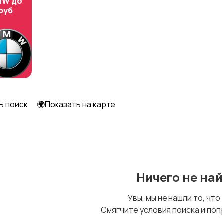
MW до
 руб
Шкафы и комоды
Другое
ь поиск
🌍Показать на карте
Ничего не на
Увы, мы не нашли то, что
Смягчите условия поиска и поп