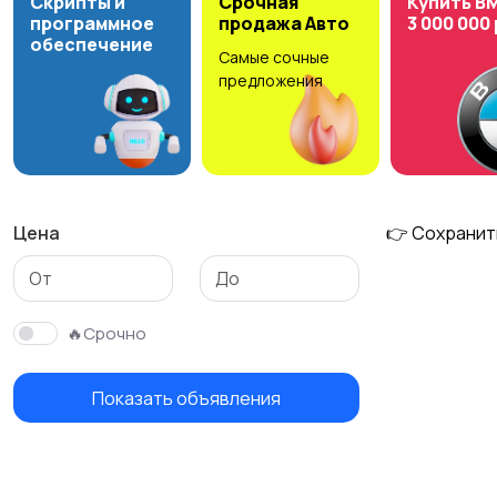
Скрипты и
Срочная
Купить B
программное
продажа Авто
3 000 000
обеспечение
Самые сочные
Столы и стулья
Текстиль и ковры
предложения
Цена
👉 Сохранит
🔥Срочно
Показать объявления