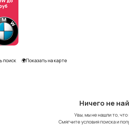
MW до
 руб
ь поиск
🌍Показать на карте
Ничего не на
Увы, мы не нашли то, что
Смягчите условия поиска и поп