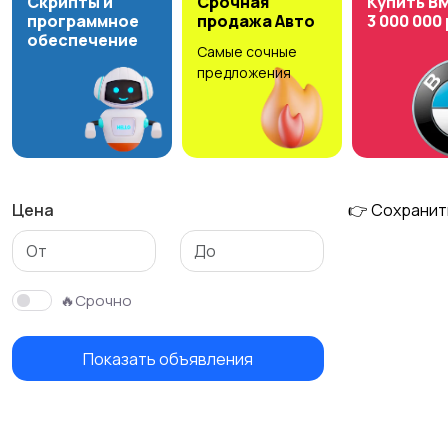
Скрипты и
Срочная
Купить B
программное
продажа Авто
3 000 000
обеспечение
Самые сочные
предложения
Цена
👉 Сохранит
🔥Срочно
Показать объявления