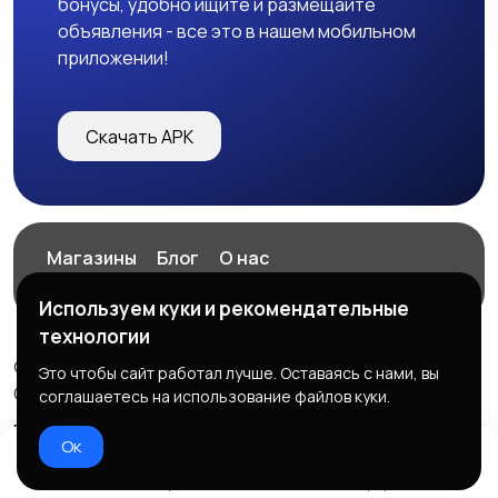
бонусы, удобно ищите и размещайте
объявления - все это в нашем мобильном
приложении!
Скачать APK
Магазины
Блог
О нас
Служба поддержки
Используем куки и рекомендательные
технологии
© 2026 ExZz.ru - Маркетплейс Экспресс Заказ
Это чтобы сайт работал лучше. Оставаясь с нами, вы
ООО "ЭКЗЗ", ОГРН: 888333777444
соглашаетесь на использование файлов куки.
Правила сервиса
Политика конфиденциальности
Ок
Домой
Избранное
Добавить
Чат
Профиль