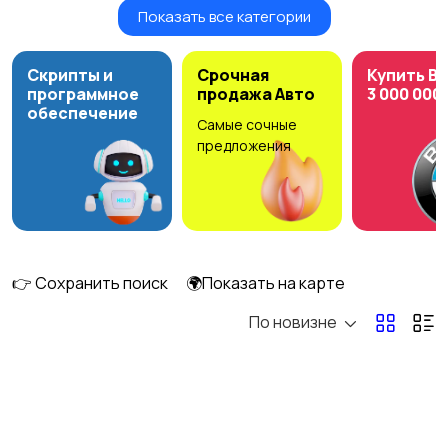
Показать все категории
Акустика, колонки,
Домашние
сабвуферы
кинотеатры
Скрипты и
Срочная
Купить B
программное
продажа Авто
3 000 000
обеспечение
Самые сочные
DVD, Blu-ray и
Музыкальные центры
предложения
медиаплееры
и магнитолы
MP3-плееры и
Электронные книги
портативное аудио
👉 Сохранить поиск
🌍Показать на карте
По новизне
Спутниковое и
Аудиоусилители и
цифровое ТВ
ресиверы