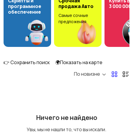
Скрипты и
Срочная
Купить B
программное
продажа Авто
3 000 000
обеспечение
Самые сочные
Рыбки
С/х животные
предложения
Другие животные
Товары для животных
👉 Сохранить поиск
🌍Показать на карте
По новизне
Аквариумистика
Ничего не найдено
Увы, мы не нашли то, что вы искали.