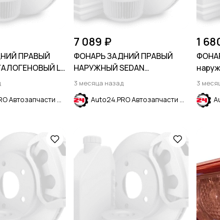
7 089 ₽
1 68
ДНИЙ ПРАВЫЙ
ФОНАРЬ ЗАДНИЙ ПРАВЫЙ
ФОНА
ГАЛОГЕНОВЫЙ LS
НАРУЖНЫЙ SEDAN
наруж
QUINOX 2021-
CHEVROLET CRUZE 2015-2024
2015
д
3 месяца назад
3 меся
Auto24.PRO Автозапчасти
Auto24.PRO Автозапчасти