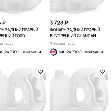
4 ₽
3 728 ₽
РЬ ЗАДНИЙ ПРАВЫЙ
ФОНАРЬ ЗАДНИЙ ПРАВЫЙ
РЕННИЙ FORD
ВНУТРЕННИЙ CHANGAN
ORT 2013-2023
ALSVIN 2018-
ца назад
3 месяца назад
Auto24.PRO Автозапчасти
Auto24.PRO Автозапчасти