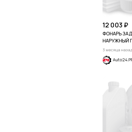
12 003 ₽
ФОНАРЬ ЗА
НАРУЖНЫЙ 
CHEVROLET E
3 месяца наза
2024