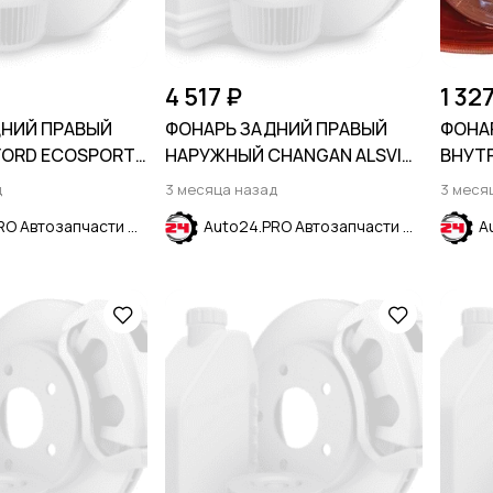
4 517 ₽
1 32
ДНИЙ ПРАВЫЙ
ФОНАРЬ ЗАДНИЙ ПРАВЫЙ
ФОНА
FORD ECOSPORT
НАРУЖНЫЙ CHANGAN ALSVIN
ВНУТ
2018-
MITSU
д
3 месяца назад
3 меся
2017
Auto24.PRO Автозапчасти
Auto24.PRO Автозапчасти