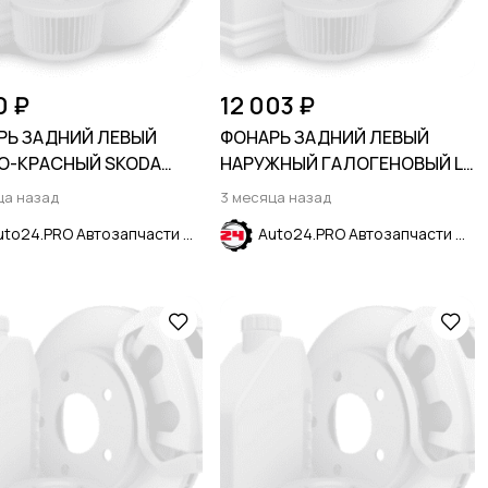
0 ₽
12 003 ₽
РЬ ЗАДНИЙ ЛЕВЫЙ
ФОНАРЬ ЗАДНИЙ ЛЕВЫЙ
О-КРАСНЫЙ SKODA
НАРУЖНЫЙ ГАЛОГЕНОВЫЙ LS
 2012-2020
CHEVROLET EQUINOX 2021-
ца назад
3 месяца назад
2024
Auto24.PRO Автозапчасти
Auto24.PRO Автозапчасти