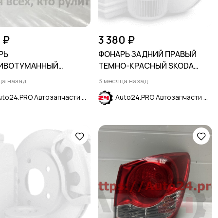
1 ₽
3 380 ₽
РЬ
ФОНАРЬ ЗАДНИЙ ПРАВЫЙ
ИВОТУМАННЫЙ
ТЕМНО-КРАСНЫЙ SKODA
ИЙ ЛЕВЫЙ HYUNDAI
RAPID 2012-2020
ца назад
3 месяца назад
IS 2014-2017
Auto24.PRO Автозапчасти
Auto24.PRO Автозапчасти