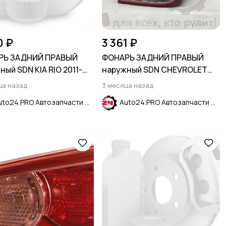
0 ₽
3 361 ₽
РЬ ЗАДНИЙ ПРАВЫЙ
ФОНАРЬ ЗАДНИЙ ПРАВЫЙ
ный SDN KIA RIO 2011-
наружный SDN CHEVROLET
CRUZE 2009-
ца назад
3 месяца назад
Auto24.PRO Автозапчасти
Auto24.PRO Автозапчасти