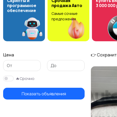
Скрипты и
Срочная
Купить B
программное
продажа Авто
3 000 000
обеспечение
Самые сочные
предложения
Цена
👉 Сохранит
🔥Срочно
Показать объявления