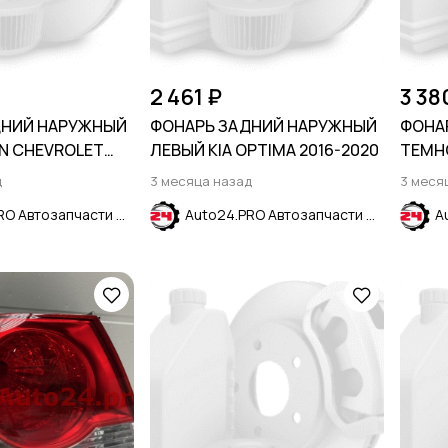
2 461 ₽
3 38
ДНИЙ НАРУЖНЫЙ
ФОНАРЬ ЗАДНИЙ НАРУЖНЫЙ
ФОНА
N CHEVROLET
ЛЕВЫЙ KIA OPTIMA 2016-2020
ТЕМН
2024
RAPID
д
3 месяца назад
3 меся
Auto24.PRO Автозапчасти
Auto24.PRO Автозапчасти