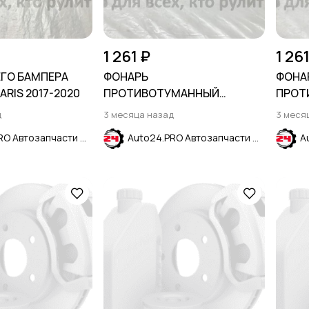
1 261 ₽
1 26
ГО БАМПЕРА
ФОНАРЬ
ФОНА
ARIS 2017-2020
ПРОТИВОТУМАННЫЙ
ПРОТ
ЗАДНИЙ ПРАВЫЙ HYUNDAI
ЗАДН
д
3 месяца назад
3 меся
SOLARIS 2014-2017
SOLAR
Auto24.PRO Автозапчасти
Auto24.PRO Автозапчасти