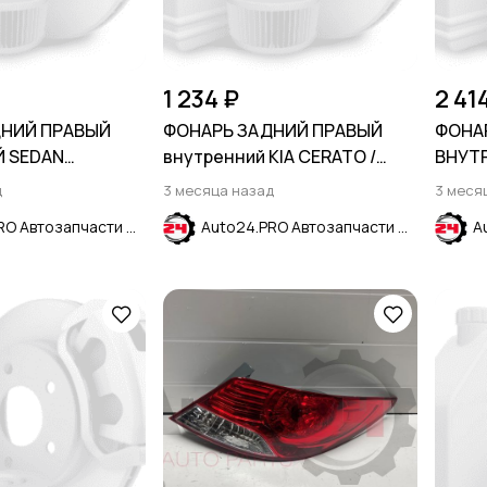
1 234 ₽
2 41
ДНИЙ ПРАВЫЙ
ФОНАРЬ ЗАДНИЙ ПРАВЫЙ
ФОНА
 SEDAN
внутренний KIA CERATO /
ВНУТ
CRUZE 2015-2024
FORTE 2009-2013
ECOSP
д
3 месяца назад
3 меся
Auto24.PRO Автозапчасти
Auto24.PRO Автозапчасти