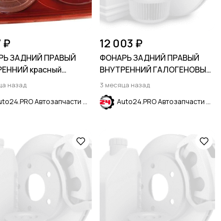
7 ₽
12 003 ₽
РЬ ЗАДНИЙ ПРАВЫЙ
ФОНАРЬ ЗАДНИЙ ПРАВЫЙ
РЕННИЙ красный
ВНУТРЕННИЙ ГАЛОГЕНОВЫЙ
BISHI LANCER X 2007-
LS CHEVROLET EQUINOX 2021-
ца назад
3 месяца назад
2024
Auto24.PRO Автозапчасти
Auto24.PRO Автозапчасти