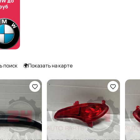
MW до
 руб
ь поиск
🌍Показать на карте