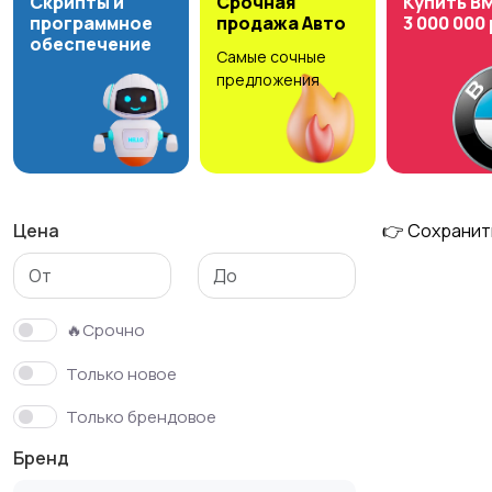
Скрипты и
Срочная
Купить B
программное
продажа Авто
3 000 000
обеспечение
Самые сочные
Свитеры и толстовки
Спортивная одежда
предложения
Цена
👉 Сохранит
🔥Срочно
Только новое
Только брендовое
Бренд