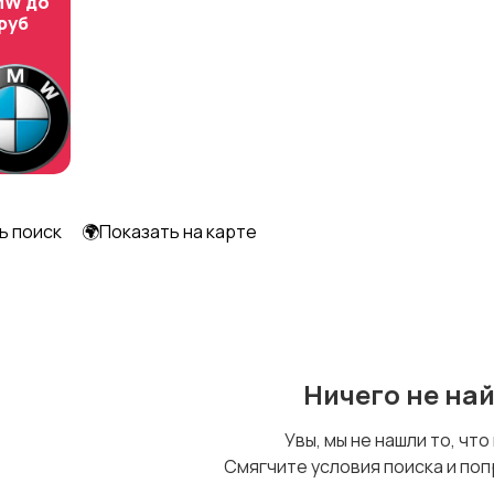
MW до
 руб
Футболки и топы
Штаны и шорты
ь поиск
🌍Показать на карте
Ничего не на
Увы, мы не нашли то, что
Смягчите условия поиска и поп