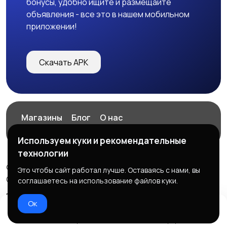
бонусы, удобно ищите и размещайте
объявления - все это в нашем мобильном
приложении!
Скачать APK
Магазины
Блог
О нас
Служба поддержки
Используем куки и рекомендательные
технологии
© 2026 ExZz.ru - Маркетплейс Экспресс Заказ
Это чтобы сайт работал лучше. Оставаясь с нами, вы
ООО "ЭКЗЗ", ОГРН: 888333777444
соглашаетесь на использование файлов куки.
Правила сервиса
Политика конфиденциальности
Ок
Домой
Избранное
Добавить
Чат
Профиль