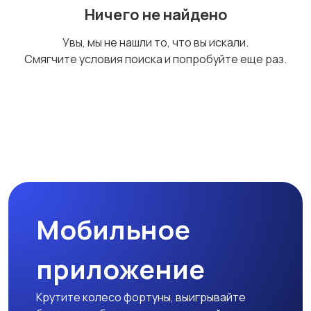
Ничего не найдено
Пиджаки и костюмы
Платья и юбки
Увы, мы не нашли то, что вы искали.
Смягчите условия поиска и попробуйте еще раз.
Свитеры и толстовки
Спортивная одежда
Футболки и топы
Штаны и шорты
Мобильное
приложение
Другое
Крутите колесо фортуны, выигрывайте