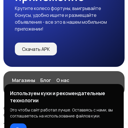
Крутите колесо фортуны, выигрывайте
бонусы, удобно ищите и размещайте
объявления - все это в нашем мобильном
приложении!
Скачать APK
Магазины
Блог
О нас
Служба поддержки
Используем куки и рекомендательные
технологии
© 2026 ExZz.ru - Маркетплейс Экспресс Заказ
Это чтобы сайт работал лучше. Оставаясь с нами, вы
ООО "ЭКЗЗ", ОГРН: 888333777444
соглашаетесь на использование файлов куки.
Правила сервиса
Политика конфиденциальности